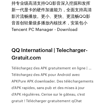
持专业级高清支持QQ影音深入挖掘和发挥
新一代显卡的硬件加速能力，全面支持高清
影片流畅播放。更小、更快、更流畅QQ影
音首创轻量级多播放内核技术，安装包小
Tencent PC Manager - Download
QQ International | Telecharger-
Gratuit.com
Téléchargez des APK gratuitement en ligne | …
Téléchargez des APK pour Android avec
APKPure APK downloader. Des téléchargements
d'APK rapides, sans pub et des mises à jour
d'APK régulières. Cerise sur le gâteau, c'est
gratuit ! Télécharger gratuitement qChat