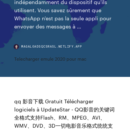
indépendamment du dispositif qu'ils
utilisent. Vous savez sûrement que
WhatsApp n'est pas la seule appli pour
envoyer des messages à …
MAGALOADSQCSRASL.NETLIFY.APP
Telecharger emule 2020 pour mac
qq 影音下载 Gratuit Télécharger
logiciels à UpdateStar - QQ影音的关键词
全格式支持Flash、RM、MPEG、AVI、
WMV、DVD、3D一切电影音乐格式统统支