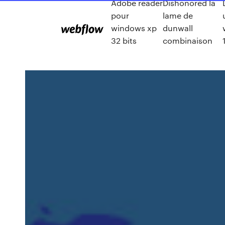
Adobe reader
Dishonored la
pour
lame de
windows xp
dunwall
32 bits
combinaison