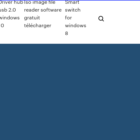
Driver hub
Iso image file
Smart
usb 2.0
reader software
switch
windows
gratuit
for
10
télécharger
windows
8